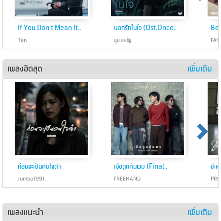
If You Don't Mean It..
บอกรักในใจ (Ost.Once..
Bef
Ten
บูม สหรัฐ
FAV
เพลงฮิตสุด
เพิ่มเติม
ก่อนจะเป็นคนใจดำ
เมื่อถูกค้นพบ (Final..
ขี้แ
Jumbo1991
FREEHAND
PRO
เพลงแนะนำ
เพิ่มเติม